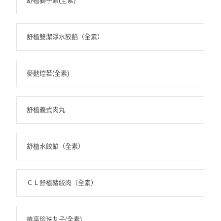
舒植獅子頭(全素)
舒植雙潔淨水餃餡（全素）
麥麩焢若(全素)
舒植義式肉丸
舒植水餃餡（全素）
ＣＬ舒植豬絞肉（全素）
植享珍珠丸子(全素)