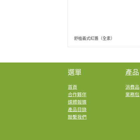
舒植義式紅醬（全素）
選單
產品
首頁
消費品
合作夥伴
業務包
媒體報導
產品目錄
聯繫我們