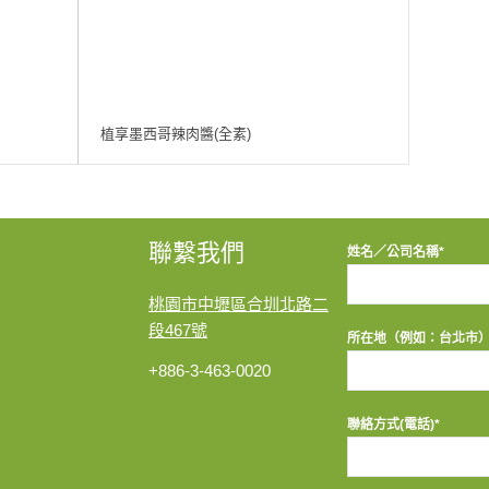
植享墨西哥辣肉醬(全素)
聯繫我們
姓名／公司名稱*
桃園市中壢區合圳北路二
段467號
所在地（例如：台北市）
+886-3-463-0020
聯絡方式(電話)*