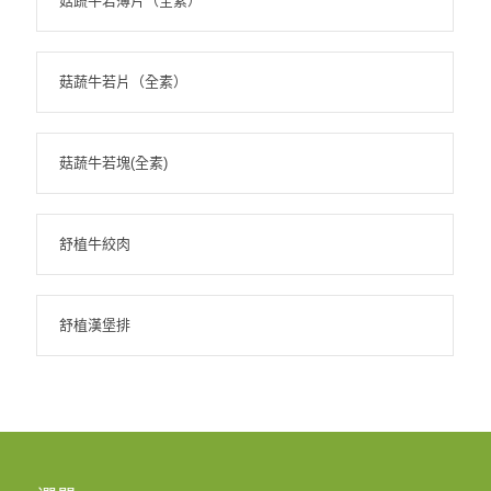
菇蔬牛若薄片（全素）
菇蔬牛若片（全素）
菇蔬牛若塊(全素)
舒植牛絞肉
舒植漢堡排